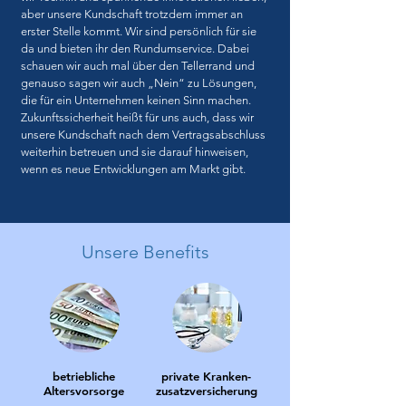
aber unsere Kundschaft trotzdem immer an
erster Stelle kommt. Wir sind persönlich für sie
da und bieten ihr den Rundumservice. Dabei
schauen wir auch mal über den Tellerrand und
genauso sagen wir auch „Nein“ zu Lösungen,
die für ein Unternehmen keinen Sinn machen.
Zukunftssicherheit heißt für uns auch, dass wir
unsere Kundschaft nach dem Vertragsabschluss
weiterhin betreuen und sie darauf hinweisen,
wenn es neue Entwicklungen am Markt gibt.
Unsere Benefits
betriebliche
private Kranken-
Altersvorsorge
zusatzversicherung