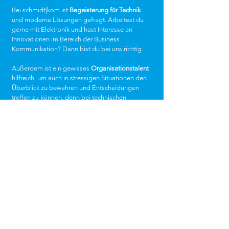
Bei schmidt|kom ist
Begeisterung für Technik
und moderne Lösungen gefragt. Arbeitest du
gerne mit Elektronik und hast Interesse an
Innovationen im Bereich der Business
Kommunikation? Dann bist du bei uns richtig.
Außerdem ist ein gewisses
Organisationstalent
hilfreich, um auch in stressigen Situationen den
Überblick zu bewahren und Entscheidungen
treffen zu können, denn bei technischen
Problemen ist unsere Kundschaft auf dich
angewiesen.
Wir sind als regionaler Dienstleister noch im
direkten, persönlichen Austausch mit unserer
Kundschaft, das heißt es gibt kein Call Center
und unsere Ansprechpersonen sind keine
Kundennummer, sondern wir kennen sie mit
Namen. Wenn du es also genießt, andere
Menschen zu beraten
und ihnen hilfsbereit zur
Seite zu stehen, dann bewirb dich am besten
noch heute bei uns!